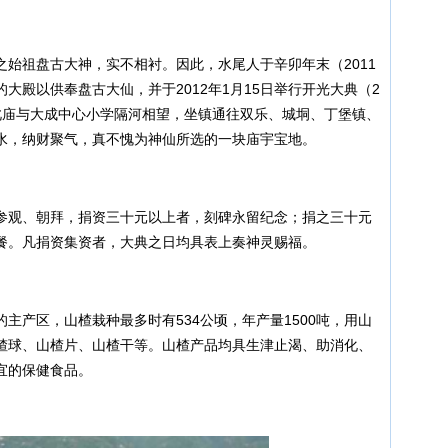
祖盘古大神，实不相衬。因此，水尾人于辛卯年末（2011
大殿以供奉盘古大仙，并于2012年1月15日举行开光大典（2
）。此庙与大成中心小学隔河相望，坐镇通往双乐、城垌、丁堡镇、
水，纳财聚气，真不愧为神仙所选的一块庙宇宝地。
观、朝拜，捐资三十元以上者，刻碑永留纪念；捐之三十元
餐。凡捐资集资者，大典之日均具表上奏神灵赐福。
产区，山楂栽种最多时有534公顷，年产量1500吨，用山
楂球、山楂片、山楂干等。山楂产品均具生津止渴、助消化、
宜的保健食品。