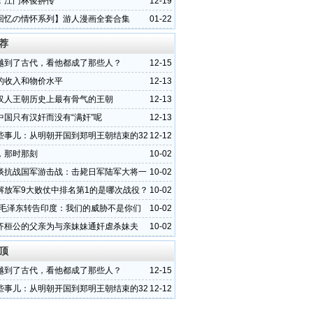
：江门林俊翀传
12-19
回忆の情怀系列】游人漫画全套合集
01-22
荐
越到了古代，看他都成了那些人？
12-15
的收入和物价水平
12-13
汉人王朝历史上最有骨气的王朝
12-13
中国只有汉奸而没有“满奸”呢
12-13
些事儿：从明朝开国到郑明王朝结束的32
12-12
，那时那刻
10-02
谈抗战国军游击战：击毙日军陆军大将一
10-02
解放军9大败仗中排名第1的是哪次战役？
10-02
0年毛泽东转告印度：我们的威胁不是你们
10-02
齐桓公的父亲为与亲妹妹通奸虐杀妹夫
10-02
顶
越到了古代，看他都成了那些人？
12-15
些事儿：从明朝开国到郑明王朝结束的32
12-12