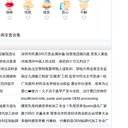
很棒
愤怒
搞笑
恶心
不解
漫画全套合集
院被指违法
·
深圳市民遭200万贵金属诈骗 侦查现违规问题 受害人紧急
呼吁督办纠偏
跪求依法复查
·
河南漯河中级人民法院：谁把四十万元判没了
人情法花样多
·
徇私执法交警制冤案帮熟人谋私利，望他方再追查丢失监
控还我清白
次合规猪肉
·
国企九洲建工制造“豆腐渣”工程 监管与司法文书竟成一纸
空文
规范待提升
·
广东惠州:村民实名举报合法权益 遭合作社侵害，谁来为公
平兜底？
性
·
爱心❤️接力！儿子洪子庭早产至今住院，治疗费已经掏空
家庭，恳请好心人帮助！
·
Insufficient milk, paste and paste OEM processing
滋膏方源头
·
哪里乳母特膳营养粉加工专业？乳母营养包oem源头厂家
牌代加工的价
·
聚力同行 共赢未来 暨青岛市民营经济商业联合会理事大会
粉剂定制贴牌
·
美顿特膳营养餐 代餐粉、代餐奶昔OEM贴牌代加工专业厂