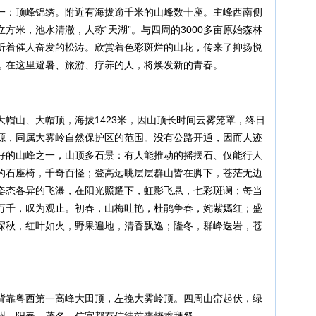
一：顶峰锦绣。附近有海拔逾千米的山峰数十座。主峰西南侧
8万立方米，池水清澈，人称“天湖”。与四周的3000多亩原始森林
听着催人奋发的松涛。欣赏着色彩斑烂的山花，传来了抑扬悦
，在这里避暑、旅游、疗养的人，将焕发新的青春。
山、大帽顶，海拔1423米，因山顶长时间云雾笼罩，终日
源，同属大雾岭自然保护区的范围。没有公路开通，因而人迹
好的山峰之一，山顶多石景：有人能推动的摇摆石、仅能行人
的石座椅，千奇百怪；登高远眺层层群山皆在脚下，苍茫无边
姿态各异的飞瀑，在阳光照耀下，虹影飞悬，七彩斑谰；每当
万千，叹为观止。初春，山梅吐艳，杜鹃争春，姹紫嫣红；盛
深秋，红叶如火，野果遍地，清香飘逸；隆冬，群峰迭岩，苍
靠粤西第一高峰大田顶，左挽大雾岭顶。四周山峦起伏，绿