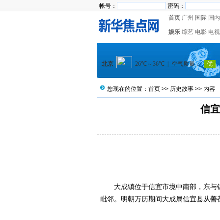
帐号：
密码：
首页
广州
国际
国内
娱乐
综艺
电影
电视
您现在的位置：
首页
>>
历史故事
>> 内容
信宜
大成镇
位于信宜市境中南部，东与
毗邻。明朝万历期间大成属信宜县从善