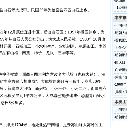
·
战国策
·
【经典
县白石堡大成甲。
民国29年为信宜县四区白石上乡。
本类推
·
小明穿
年12月属信宜县十区，后改白石区；1957年撤区并乡，为
·
明朝人
959年从白石人民公社分出，为大成人民公社；1983年10月改
·
看我国
材开采、石板加工、小水电生产、农机制造、凉果加工、木器
·
为什么
产品有山楂、南蕉、柿子、龙眼、三华李等。
·
明朝那
5年
·
国庆日
·
白崇禧
桃子榔墟，后商人图吉利之意改名大花墟（也称大销）。清
名
·
揭秘：
"生意兴隆心想事成"。大成墟原来只有一条街，商店50多
·
196
年后，新建成大河街、新兴街、小河一路、小河二路，街道整齐
·
揭秘：
镇区面积发展到1平方公里，大成墟已初步建成生态型青山绿水
本类固
总长3公里多。
·
小明穿
·
明朝那
5年
海拔1704米，地处亚热带南端，是云雾山脉大雾岭的主