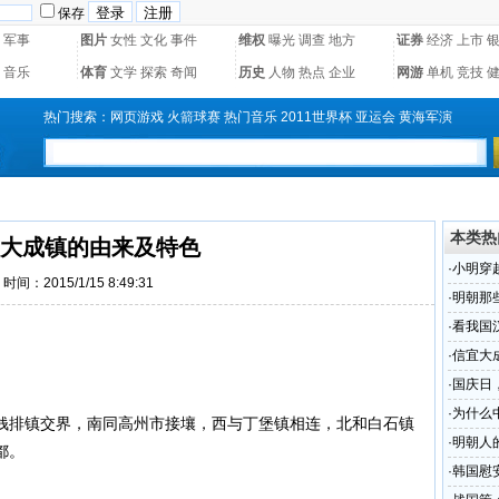
保存
军事
图片
女性
文化
事件
维权
曝光
调查
地方
证券
经济
上市
音乐
体育
文学
探索
奇闻
历史
人物
热点
企业
网游
单机
竞技
热门搜索：
网页游戏
火箭球赛
热门音乐
2011世界杯
亚运会
黄海军演
本类热
大成镇的由来及特色
·
小明穿
时间：2015/1/15 8:49:31
·
明朝那
5年
·
看我国
·
信宜大
·
国庆日
·
为什么
钱排镇交界，南同高州市接壤，西与丁堡镇相连，北和白石镇
·
明朝人
都。
·
韩国慰