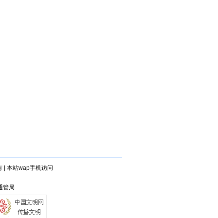
有
|
本站wap手机访问
州通管局