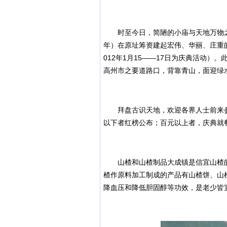
时至今日，简陋的小庙与天地万物之始
年）在原址筹资建起宏伟、华丽、庄重的
012年1月15——17日为庆典活动
高州市之要道路口，背靠青山，面迎绿
拜盘古识天地，欢迎各界人士前来参
以下者红榜公布；百元以上者，庆典就
山楂和山楂制品大成镇是信宜山楂的主
楂作原料加工制成的产品有山楂饼、山
降血压和降低胆固醇等功效，是老少皆