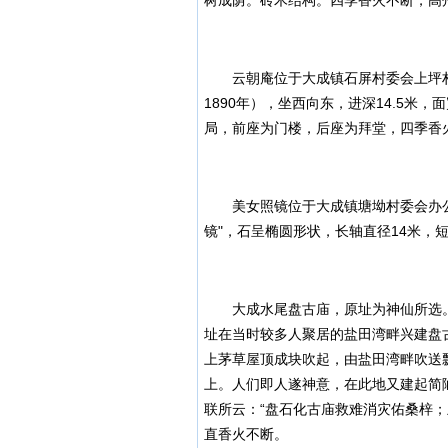
树成荫。砖木结构。四季香火不断，高
云朝庵位于大成镇石屏村委会上坪村
1890年），坐西向东，进深14.5米，面
局，前座为门楼，后座为拜堂，四季香
美女照镜位于大成镇塘坳村委会办公
镜"，石呈椭圆形状，长轴直径14米，
大成水尾盘古庙，原址为神仙所选。
址在当时较多人聚居的盐田湾畔兴建盘
上茅草屋顶成块吹起，由盐田湾畔吹送
上。人们即人遂神意，在此地又建起简
联所云：“盘石化古庙救难消灾佑桑梓
直香火不断。