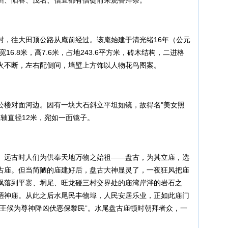
州、阳春、茂名、信宜都有信徒前来烧香拜祭。
，往大田顶公路从庵前经过。该庵始建于清光绪16年（公元
宽16.8米，高7.6米，占地243.6平方米，砖木结构，二进格
火不断，左右配侧间，墙壁上方饰以人物花鸟图案。
楼对面河边。因有一块大石斜立平坦如镜，故得名"美女照
短轴直径12米，宛如一面镜子。
远古时人们为供奉天地万物之始祖——盘古，为其立庙，选
古庙。但当简陋的庙建好后，盘古大神显灵了，一夜狂风把庙
飘落到平寨、垌尾、旺龙碰三村交界处的庙湾岸泮的岩石之
陋神庙。从此之后水尾民丰物埠，人民安居乐业，正如此庙门
；王候为尊神降凶伏恶保黎民”。水尾盘古庙顿时朝拜者众，一