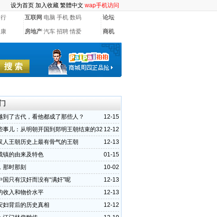
设为首页
加入收藏
繁體中文
wap手机访问
银行
互联网
电脑
手机
数码
论坛
健康
房地产
汽车
招聘
情爱
商机
门
越到了古代，看他都成了那些人？
12-15
些事儿：从明朝开国到郑明王朝结束的32
12-12
汉人王朝历史上最有骨气的王朝
12-13
成镇的由来及特色
01-15
，那时那刻
10-02
中国只有汉奸而没有“满奸”呢
12-13
的收入和物价水平
12-13
安妇背后的历史真相
12-12