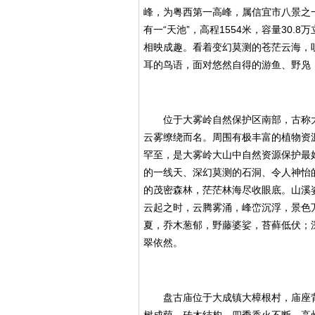
峰，为粤西第一高峰，属信宜市八景之
有一“天池”，高程1554米，容量30.
相映成趣。看着变幻莫测的苍茫云海，
耳的鸟语，面对悠然自得的游鱼、野凫
位于大雾岭自然保护区南部，古称大帽
云雾缭绕而名。周围有极丰富的植物资
罕至，是大雾岭大山中自然资源保护最
的一线天、深幻莫测的石洞、令人神怡
的茂密森林，茫茫林海尽收眼底。山溪
云起之时，云腾雾涌，峰峦沉浮，景色
夏，乔木葱郁，野藤婆娑，苔藓低伏；
翠依然。
盘古庙位于大成镇大樟根村，庙座背