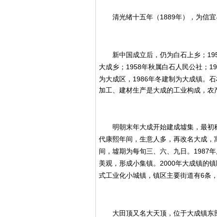
清光绪十五年（1889年），为信宜
新中国成立后，仍为白石上乡；1952
大成乡；1958年秋属白石人民公社；1
为大成区，1986年冬建制为大成镇。
石
加工、建材生产是大成的工业构成，农
明朝末年大成开始建成墟集，最初称
代康熙年间，生意人多，再改名大成，寓
间，墟期为每旬三、六、九日。1987
美观，形成小集镇。2000年大成镇的
式工业化小城镇，镇区主要街道有6条，
大田顶又名大天顶，位于大成镇东部，