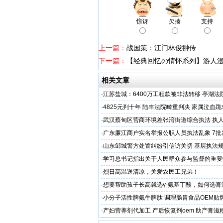
惊讶
欠揍
支持
上一篇：
战国策：江门林俊翀传
下一篇：
【经典回忆の情怀系列】游人
相关文章
·
江苏盐城：6400万工程款被非法转移 亭湖法
后拒不纠错
·
4825元判十年 陆丰法院畸重判决 家属泣血
·
武汉蔡甸区营商环境差张湾街道综合执法 执
沦为恶意竞争的工具
·
广东廉江商户实名举报公职人员执法乱象 7批
遭违法查扣 市场垄断与利益输送疑云重重
·
山东邹城警方处置纠纷引信访关切 基层执法
·
学习总书记指出关于人民群众参与监督的重要
·
烈日高温送清凉，关爱农民工兄弟！
·
想要帮助孩子长高就选γ-氨基丁酸，如何选膏
工厂？
·
小分子活性脾氨牛脾肽 调理肠胃食品OEM贴
格
·
产妇营养剂代加工 产后恢复剂oem 助产膏滋