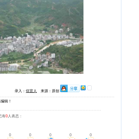
录入：
信宜人
来源：原创
系编辑！
已有
0
人表态：
0
0
0
0
0