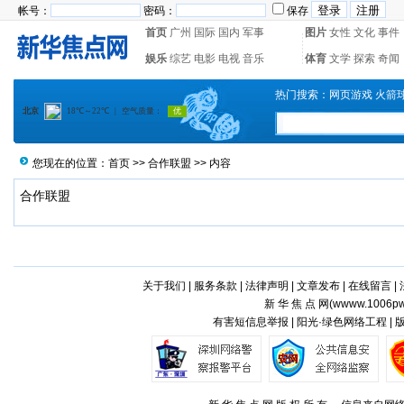
帐号：
密码：
保存
首页
广州
国际
国内
军事
图片
女性
文化
事件
娱乐
综艺
电影
电视
音乐
体育
文学
探索
奇闻
热门搜索：
网页游戏
火箭
您现在的位置：
首页
>>
合作联盟
>> 内容
合作联盟
关于我们
|
服务条款
|
法律声明
|
文章发布
|
在线留言
|
新 华 焦 点 网(
wwww.1006pw
有害短信息举报 | 阳光·绿色网络工程 |