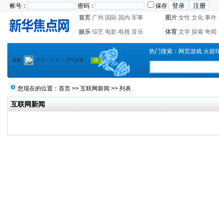
帐号：
密码：
保存
首页
广州
国际
国内
军事
图片
女性
文化
事件
娱乐
综艺
电影
电视
音乐
体育
文学
探索
奇闻
热门搜索：
网页游戏
火箭
您现在的位置：
首页
>>
互联网新闻
>> 列表
互联网新闻