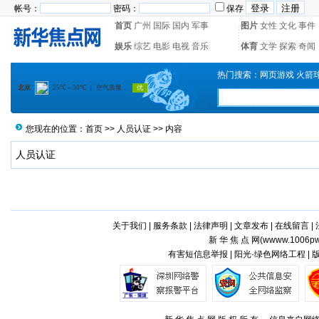
帐号：
密码：
保存
首页
广州
国际
国内
军事
图片
女性
文化
事件
娱乐
综艺
电影
电视
音乐
体育
文学
探索
奇闻
热门搜索：
网页游戏
火箭
您现在的位置：
首页
>>
人员认证
>> 内容
人员认证
关于我们
|
服务条款
|
法律声明
|
文章发布
|
在线留言
|
新 华 焦 点 网(
wwww.1006pw
有害短信息举报 | 阳光·绿色网络工程 |