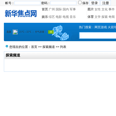
帐号：
密码：
保存
首页
广州
国际
国内
军事
图片
女性
文化
事件
娱乐
综艺
电影
电视
音乐
体育
文学
探索
奇闻
热门搜索：
网页游戏
火箭
您现在的位置：
首页
>>
探索频道
>> 列表
探索频道