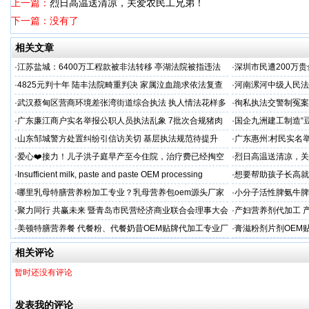
上一篇：
烈日高温送清凉，关爱农民工兄弟！
下一篇：没有了
相关文章
·
江苏盐城：6400万工程款被非法转移 亭湖法院被指违法
·
深圳市民遭200万
后拒不纠错
呼吁督办纠偏
·
4825元判十年 陆丰法院畸重判决 家属泣血跪求依法复查
·
河南漯河中级人民法
·
武汉蔡甸区营商环境差张湾街道综合执法 执人情法花样多
·
徇私执法交警制冤案
沦为恶意竞争的工具
控还我清白
·
广东廉江商户实名举报公职人员执法乱象 7批次合规猪肉
·
国企九洲建工制造“
遭违法查扣 市场垄断与利益输送疑云重重
空文
·
山东邹城警方处置纠纷引信访关切 基层执法规范待提升
·
广东惠州:村民实名
平兜底？
·
爱心❤️接力！儿子洪子庭早产至今住院，治疗费已经掏空
·
烈日高温送清凉，关
家庭，恳请好心人帮助！
·
Insufficient milk, paste and paste OEM processing
·
想要帮助孩子长高就
工厂？
·
哪里乳母特膳营养粉加工专业？乳母营养包oem源头厂家
·
小分子活性脾氨牛脾
格
·
聚力同行 共赢未来 暨青岛市民营经济商业联合会理事大会
·
产妇营养剂代加工 
厂
·
美顿特膳营养餐 代餐粉、代餐奶昔OEM贴牌代加工专业厂
·
膏滋粉剂片剂OEM
家
相关评论
暂时还没有评论
发表我的评论