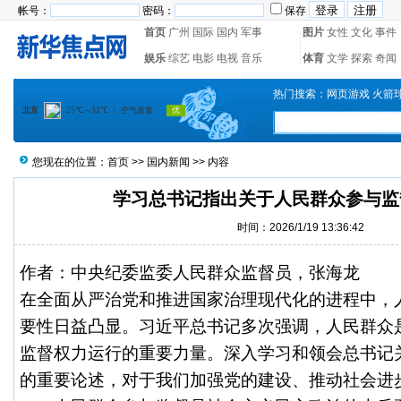
帐号：
密码：
保存
首页
广州
国际
国内
军事
图片
女性
文化
事件
娱乐
综艺
电影
电视
音乐
体育
文学
探索
奇闻
热门搜索：
网页游戏
火箭
您现在的位置：
首页
>>
国内新闻
>> 内容
学习总书记指出关于人民群众参与监
时间：2026/1/19 13:36:42
作者：中央纪委监委人民群众监督员，张海龙
在全面从严治党和推进国家治理现代化的进程中，
要性日益凸显。习近平总书记多次强调，人民群众
监督权力运行的重要力量。深入学习和领会总书记
的重要论述，对于我们加强党的建设、推动社会进