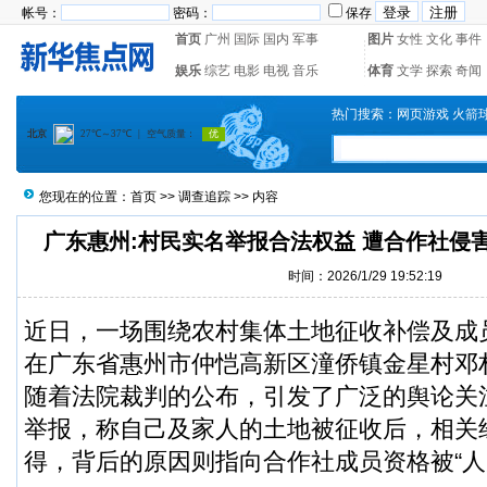
帐号：
密码：
保存
首页
广州
国际
国内
军事
图片
女性
文化
事件
娱乐
综艺
电影
电视
音乐
体育
文学
探索
奇闻
热门搜索：
网页游戏
火箭
您现在的位置：
首页
>>
调查追踪
>> 内容
广东惠州:村民实名举报合法权益 遭合作社侵
时间：2026/1/29 19:52:19
近日，一场围绕农村集体土地征收补偿及成
在广东省惠州市仲恺高新区潼侨镇金星村邓
随着法院裁判的公布，引发了广泛的舆论关
举报，称自己及家人的土地被征收后，相关
得，背后的原因则指向合作社成员资格被“人