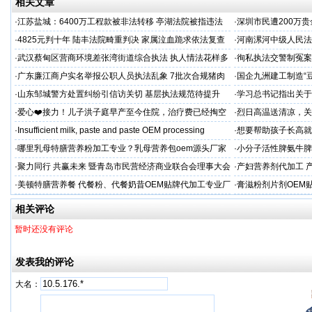
相关文章
·
江苏盐城：6400万工程款被非法转移 亭湖法院被指违法
·
深圳市民遭200万
后拒不纠错
呼吁督办纠偏
·
4825元判十年 陆丰法院畸重判决 家属泣血跪求依法复查
·
河南漯河中级人民法
·
武汉蔡甸区营商环境差张湾街道综合执法 执人情法花样多
·
徇私执法交警制冤案
沦为恶意竞争的工具
控还我清白
·
广东廉江商户实名举报公职人员执法乱象 7批次合规猪肉
·
国企九洲建工制造“
遭违法查扣 市场垄断与利益输送疑云重重
空文
·
山东邹城警方处置纠纷引信访关切 基层执法规范待提升
·
学习总书记指出关于
·
爱心❤️接力！儿子洪子庭早产至今住院，治疗费已经掏空
·
烈日高温送清凉，关
家庭，恳请好心人帮助！
·
Insufficient milk, paste and paste OEM processing
·
想要帮助孩子长高就
工厂？
·
哪里乳母特膳营养粉加工专业？乳母营养包oem源头厂家
·
小分子活性脾氨牛脾
格
·
聚力同行 共赢未来 暨青岛市民营经济商业联合会理事大会
·
产妇营养剂代加工 
厂
·
美顿特膳营养餐 代餐粉、代餐奶昔OEM贴牌代加工专业厂
·
膏滋粉剂片剂OEM
家
相关评论
暂时还没有评论
发表我的评论
大名：