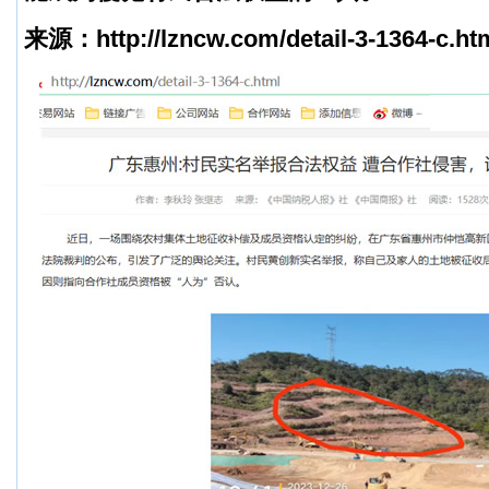
来源：
http://lzncw.com/detail-3-1364-c.ht