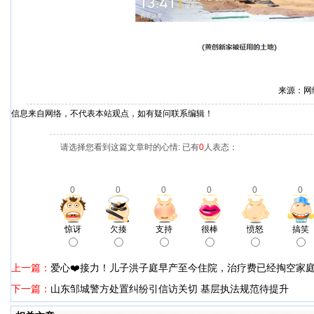
来源：网
信息来自网络，不代表本站观点，如有疑问联系编辑！
请选择您看到这篇文章时的心情: 已有
0
人表态：
0
0
0
0
0
0
惊讶
欠揍
支持
很棒
愤怒
搞笑
上一篇：
爱心❤️接力！儿子洪子庭早产至今住院，治疗费已经掏空家
下一篇：
山东邹城警方处置纠纷引信访关切 基层执法规范待提升