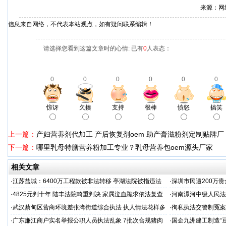
来源：网
信息来自网络，不代表本站观点，如有疑问联系编辑！
请选择您看到这篇文章时的心情: 已有
0
人表态：
0
0
0
0
0
0
惊讶
欠揍
支持
很棒
愤怒
搞笑
上一篇：
产妇营养剂代加工 产后恢复剂oem 助产膏滋粉剂定制贴牌厂
下一篇：
哪里乳母特膳营养粉加工专业？乳母营养包oem源头厂家
相关文章
·
江苏盐城：6400万工程款被非法转移 亭湖法院被指违法
·
深圳市民遭200万
后拒不纠错
呼吁督办纠偏
·
4825元判十年 陆丰法院畸重判决 家属泣血跪求依法复查
·
河南漯河中级人民法
·
武汉蔡甸区营商环境差张湾街道综合执法 执人情法花样多
·
徇私执法交警制冤案
沦为恶意竞争的工具
控还我清白
·
广东廉江商户实名举报公职人员执法乱象 7批次合规猪肉
·
国企九洲建工制造“