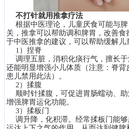
不打针就用推拿疗法
根据中医理论，儿童厌食可能与脾
关，推拿可以帮助调和脾胃，改善食
于中医推拿的建议，可以帮助缓解儿
1）捏脊
调理五脏，消积化痰行气，擅长于
还能明显增强小儿体质（注意：脊背
患儿禁用此法）。
2）揉腹
顺时针揉腹，可促进胃肠蠕动、助
增强脾胃运化功能。
3）揉板门
调升降，化积滞。经常揉板门能够
运达上下之气的作用，从而达到健脾