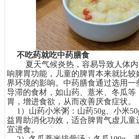
不吃药就吃中药膳食
夏天气候炎热，容易导致人体内
响脾胃功能，儿童的脾胃本来就比较
界环境的影响。中药膳食通过选用一
导滞的食材，如山药、薏米、冬瓜等
胃，增进食欲，从而改善厌食症状。
1）山药小米粥：山药50g、小米5
益胃助消化功效，适合脾胃气虚儿童
宜进食。
2）冬瓜薏米排骨汤：冬瓜100g、薏