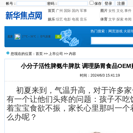
帐号：
密码：
保存
首页
广州
国际
国内
军事
图片
女性
文化
事件
娱乐
综艺
电影
电视
音乐
体育
文学
探索
奇闻
热门搜索：
网页游戏
火箭
您现在的位置：
首页
>>
上市公司
>> 内容
小分子活性脾氨牛脾肽 调理肠胃食品OE
时间：2024/6/3 15:41:19
初夏来到，气温升高，对于许多家
有一个让他们头疼的问题：孩子不吃
着宝宝食欲不振，家长心里那叫一个
么办呢？