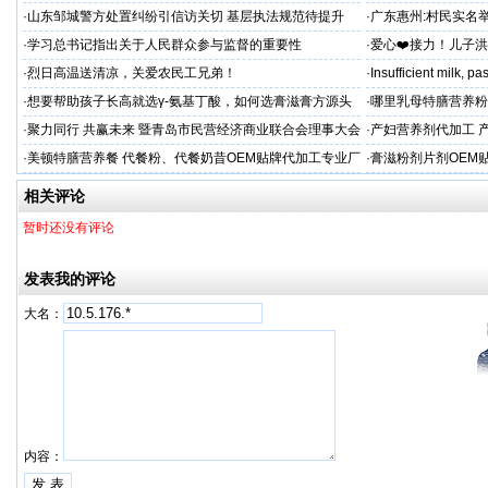
遭违法查扣 市场垄断与利益输送疑云重重
空文
·
山东邹城警方处置纠纷引信访关切 基层执法规范待提升
·
广东惠州:村民实名
平兜底？
·
学习总书记指出关于人民群众参与监督的重要性
·
爱心❤️接力！儿子
家庭，恳请好心人帮
·
烈日高温送清凉，关爱农民工兄弟！
·
Insufficient milk, 
·
想要帮助孩子长高就选γ-氨基丁酸，如何选膏滋膏方源头
·
哪里乳母特膳营养粉
工厂？
·
聚力同行 共赢未来 暨青岛市民营经济商业联合会理事大会
·
产妇营养剂代加工 
厂
·
美顿特膳营养餐 代餐粉、代餐奶昔OEM贴牌代加工专业厂
·
膏滋粉剂片剂OEM
家
相关评论
暂时还没有评论
发表我的评论
大名：
内容：