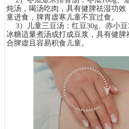
炖汤，喝汤吃肉，具有健脾祛湿功效
童进食，脾胃虚寒儿童不宜过食。
3）儿童三豆汤：红豆30g、赤小豆3
冰糖适量煮汤或打成豆浆，具有健脾
合脾虚且容易积食儿童。