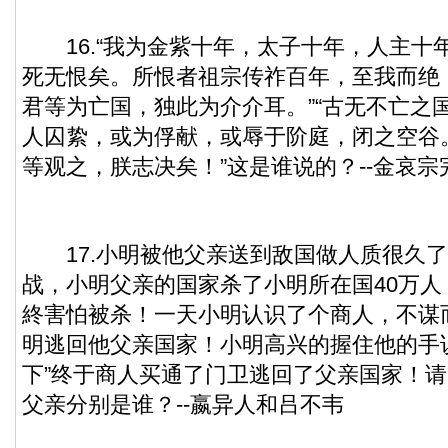
16.“我为金紫十年，太子十年，人主十
死无恨矣。所恨者祖宗传祚百年，至我而绝
君等为亡国，独此为介介耳。”“古无不亡之
人囚絷，或为俘献，或辱于阶庭，闭之空谷
等观之，朕志决矣！”这是谁说的？--金哀宗
17.小明被他父亲送到敌国做人质很久了
战，小明父亲的国家杀了小明所在国40万
終害怕被杀！一天小明认识了个商人，不谋
明逃回他父亲国家！小明高兴的握住他的手
下”终于商人买通了门卫逃回了父亲国家！
父亲分别是谁？--嬴异人和吕不韦