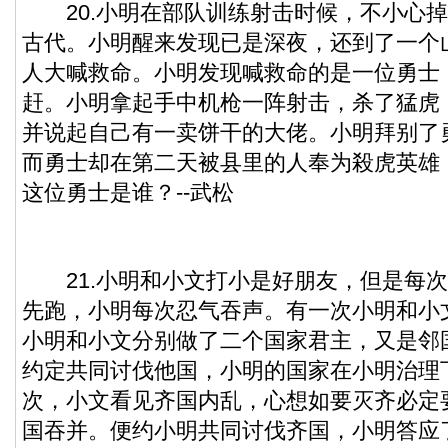
20.小明在部队训练射击时候，不小心掉
古代。小明醒来发现已是深夜，还到了一个
人大喊救命。小明发现喊救命的是一位勇士
赶。小明拿起手中机枪一阵射击，杀了猛虎
并说起自己有一卖饼干的大佬。小明拜别了
而勇士却在第二天被县里的人奉为殺虎英雄
这位勇士是谁？--武松
21.小明和小文打小是好朋友，但是每次
先跑，小明每次忍气吞声。有一次小明和小
小明和小文分别做了二个国家君主，又是邻
约定共同讨伐他国，小明的国家在小明治理
次，小文看见齐国内乱，心想如要灭齐必定
国吞并。便约小明共同讨伐齐国，小明答应