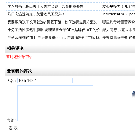
平兜底？
·
学习总书记指出关于人民群众参与监督的重要性
·
爱心❤️接力！儿子
家庭，恳请好心人帮
·
烈日高温送清凉，关爱农民工兄弟！
·
Insufficient milk, 
·
想要帮助孩子长高就选γ-氨基丁酸，如何选膏滋膏方源头
·
哪里乳母特膳营养粉
工厂？
·
小分子活性脾氨牛脾肽 调理肠胃食品OEM贴牌代加工的价
·
聚力同行 共赢未来
格
·
产妇营养剂代加工 产后恢复剂oem 助产膏滋粉剂定制贴牌
·
美顿特膳营养餐 代
厂
家
相关评论
暂时还没有评论
发表我的评论
大名：
内容：