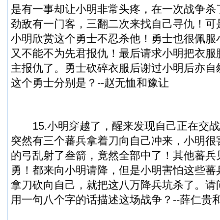
是有一事却让小明非常头疼，在一次战争杀
劲敌有一门客，三翻二次来找自己寻仇！可
小明欣赏这个勇士不忍杀他！勇士也很佩服
又不能不为先君报仇！最后请求小明把衣服
主报仇了。勇士砍碎衣服后谢过小明后亦自
这个勇士分别是？--赵无恤和豫让
15.小明穿越了，醒来发现自己正在交战
突然有三个蕃兵拿着刀向自己冲来，小明很
的弓乱射了叁箭，竟然全部中了！其他蕃兵
勇！都来向小明请降，但是小明害怕这些蕃
拿刀砍向自己，就把这八万降兵坑杀了。请
用一句八个字的话描述这场战争？--薛仁贵和