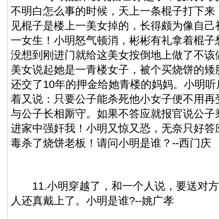
不明白怎么事的时候，天上一条棍子打下来
见棍子是楼上一美女掉的，长得颇为像自己
一女生！小明怒气顿消，彬彬有礼拿着棍子
没想到刚进门就给这美女按倒地上做了不该
美女说起她是一青楼女子，被个买烧饼的矮
还交了10年的押金给她青楼的妈妈。小明
着又说：只要公子能杀死他小女子便不用再
与公子长相厮守。如果不答应就报官说公子
进家中强奸我！小明又惊又恐，无奈只好答
毒杀了烧饼老板！请问小明是谁？--西门庆
11.小明穿越了，和一个人说，要送对方
人还真戴上了。小明是谁?--姚广孝