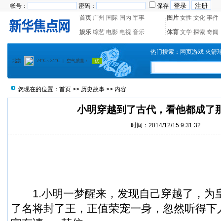
帐号：
密码：
保存
首页
广州
国际
国内
军事
图片
女性
文化
事件
娱乐
综艺
电影
电视
音乐
体育
文学
探索
奇闻
热门搜索：
网页游戏
火箭
您现在的位置：
首页
>>
历史故事
>> 内容
小明穿越到了古代，看他都成了
时间：2014/12/15 9:31:32
1.小明一梦醒来，发现自己穿越了，为
了名将封了王，正值荣宠一身，忽然听得下