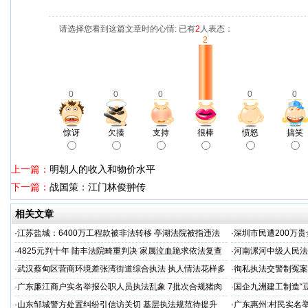
请选择您看到这篇文章时的心情: 已有
2
人表态：
2
0
0
0
0
0
惊讶
欠揍
支持
很棒
愤怒
搞笑
上一篇：
明朝人的收入和物价水平
下一篇：
战国策：江门林俊翀传
相关文章
·
江苏盐城：6400万工程款被非法转移 亭湖法院被指违法
·
深圳市民遭200万
后拒不纠错
呼吁督办纠偏
·
4825元判十年 陆丰法院畸重判决 家属泣血跪求依法复查
·
河南漯河中级人民法
·
武汉蔡甸区营商环境差张湾街道综合执法 执人情法花样多
·
徇私执法交警制冤案
沦为恶意竞争的工具
控还我清白
·
广东廉江商户实名举报公职人员执法乱象 7批次合规猪肉
·
国企九洲建工制造“
遭违法查扣 市场垄断与利益输送疑云重重
空文
·
山东邹城警方处置纠纷引信访关切 基层执法规范待提升
·
广东惠州:村民实名