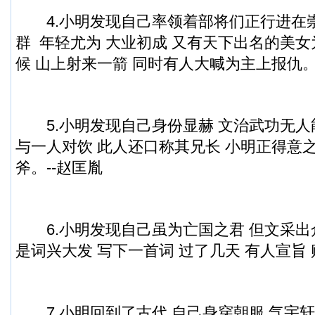
4.小明发现自己率领着部将们正行进在崇
群 年轻尤为 大业初成 又有天下出名的美女
候 山上射来一箭 同时有人大喊为主上报仇。
5.小明发现自己身份显赫 文治武功无人
与一人对饮 此人还口称其兄长 小明正得意
斧。--赵匡胤
6.小明发现自己虽为亡国之君 但文采出众
是词兴大发 写下一首词 过了几天 有人宣旨 
7.小明回到了古代 自己身穿朝服 气宇轩