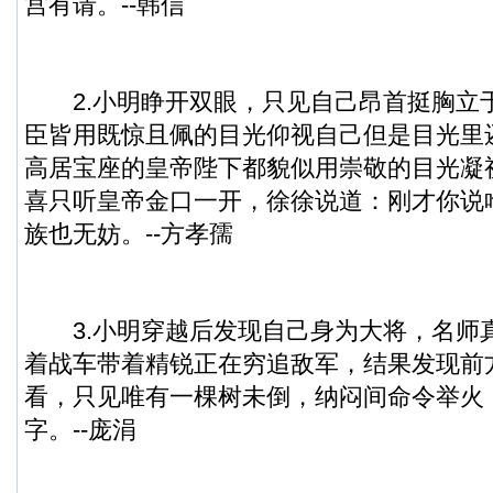
宫有请。--韩信
2.小明睁开双眼，只见自己昂首挺胸立
臣皆用既惊且佩的目光仰视自己但是目光里
高居宝座的皇帝陛下都貌似用崇敬的目光凝
喜只听皇帝金口一开，徐徐说道：刚才你说
族也无妨。--方孝孺
3.小明穿越后发现自己身为大将，名师
着战车带着精锐正在穷追敌军，结果发现前
看，只见唯有一棵树未倒，纳闷间命令举火
字。--庞涓