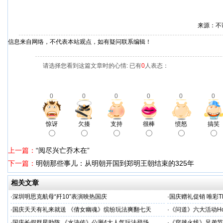
来源：不
信息来自网络，不代表本站观点，如有疑问联系编辑！
请选择您看到这篇文章时的心情: 已有
0
人表态：
0
0
0
0
0
0
惊讶
欠揍
支持
很棒
愤怒
搞笑
上一篇：
“阅尽兴亡乔木在”
下一篇：
明朝那些事儿：从明朝开国到郑明王朝结束的325年
相关文章
·
深圳明思克航母“歼10”表演映热国庆
·
国庆赠礼促销 唯彩T
·
国庆天天有礼来就送 《倩女幽魂》缤纷玩法爽翻七天
·
《问道》六大活动Ho
·
国庆长假群星助阵 《水浒传》公测4大人气玩法登场
·
《穿越火线》兄弟节