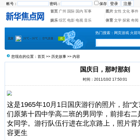
帐号：
密码：
保存
首页
广州
国际
国内
军事
图片
女性
文化
事件
娱乐
综艺
电影
电视
音乐
体育
文学
探索
奇闻
热门搜索：
网页游戏
火箭
您现在的位置：
首页
>>
历史故事
>> 内容
国庆日，那时那刻
时间：2011/10/2 17:50:01
这是1965年10月1日国庆游行的照片，抬“
们原第十四中学高二班的男同学，前排右二
女同学。游行队伍行进在北京路上，照片背
容更生