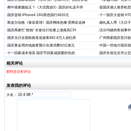
·
阁中谁家颜如玉？《大话西游3》国庆好礼送不停
·
迎国庆潮人推荐机型 三
·
国庆促销 iPhone4 16G黑色国行4620元
·
十一国庆大促销 HTC
·
斯皮尔伯格《泰若星球》国庆网络热播 受网友追捧
·
婚礼真人秀《大日子
·
国庆商家忙“抢钱” 衣食住行轮番上涨推高CPI
·
沃尔玛猪肉售假事件
·
国庆当日全国铁路发送旅客892.8万人创纪录
·
广州商家国庆首日收1
·
国庆黄金周内地旅客预计在港消费42亿港元
·
中国一些地方国庆假
·
十一回家成本渐高 国庆节回家成甜蜜的负担
·
国庆长假北京市公交
相关评论
暂时还没有评论
发表我的评论
大名：