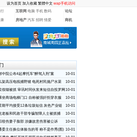
设为首页
加入收藏
繁體中文
wap手机访问
银行
互联网
电脑
手机
数码
论坛
健康
房地产
汽车
招聘
情爱
商机
门
郸中院公布4起摩托车“醉驾入刑”案
10-01
私架高压电线捕野猪 电死村民抛尸水渠
10-01
卖假烟被抓 审讯时同伙发来短信自投罗网
10-01
裸坐商场电梯门口 自称被强奸拒穿衣服
10-01
星期平均接受12条垃圾短信 灰色产业链
10-01
充老板和民政干部专骗智障人士被抓捕
10-01
后咬伤妻子脸部 涉嫌故意伤害被公诉
10-01
通委主任换位体验当的哥 称不是作秀(图)
10-01