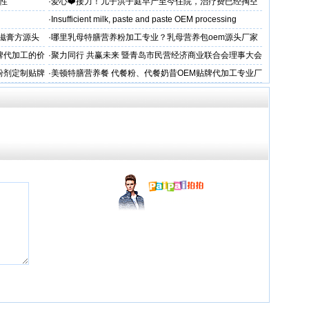
平兜底？
性
·
爱心❤️接力！儿子洪子庭早产至今住院，治疗费已经掏空
家庭，恳请好心人帮助！
·
Insufficient milk, paste and paste OEM processing
滋膏方源头
·
哪里乳母特膳营养粉加工专业？乳母营养包oem源头厂家
牌代加工的价
·
聚力同行 共赢未来 暨青岛市民营经济商业联合会理事大会
粉剂定制贴牌
·
美顿特膳营养餐 代餐粉、代餐奶昔OEM贴牌代加工专业厂
家