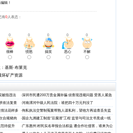
系编辑！
已有
0
人表态：
0
0
0
0
0
很棒
愤怒
搞笑
恶心
不解
：基斯·布莱克
破坏矿产资源
院被指违法
·
深圳市民遭200万贵金属诈骗 侦查现违规问题 受害人紧急
呼吁督办纠偏
跪求依法复查
·
河南漯河中级人民法院：谁把四十万元判没了
人情法花样多
·
徇私执法交警制冤案帮熟人谋私利，望他方再追查丢失监
控还我清白
次合规猪肉
·
国企九洲建工制造“豆腐渣”工程 监管与司法文书竟成一纸
空文
规范待提升
·
广东惠州:村民实名举报合法权益 遭合作社侵害，谁来为公