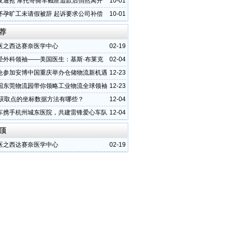
夜遭抢 摩托哥骑车截匪追款后悄然离开
10-01
怀孕旷工未请假被辞 起诉要求公司补偿
10-01
荐
医之西达赛奈医学中心
02-19
经外科领袖——美国医生：基斯·布莱克
02-04
仓参加安博中国重庆举办仓储物流新机遇
12-23
国东莞物流园带你领略工业物流全球领袖
12-23
中获取点的坐标数据方法有哪些？
12-04
车携手杭州城东医院，共建雷锋爱心车队
12-04
顶
医之西达赛奈医学中心
02-19