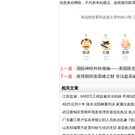
信息来自网络，不代表本站观点，如有疑问联
请选择您看到这篇文章时的心情: 
0
0
0
惊讶
欠揍
支持
上一篇：
国际神经外科领袖——美国医生
下一篇：
疫情期间发国难之财 非法盗采
相关文章
·
江苏盐城：6400万工程款被非法转移 亭湖法
后拒不纠错
·
4825元判十年 陆丰法院畸重判决 家属泣血
·
武汉蔡甸区营商环境差张湾街道综合执法 执
沦为恶意竞争的工具
·
广东廉江商户实名举报公职人员执法乱象 7批
遭违法查扣 市场垄断与利益输送疑云重重
·
山东邹城警方处置纠纷引信访关切 基层执法