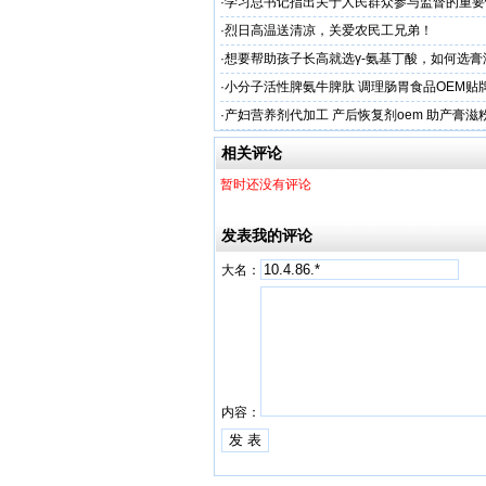
·
学习总书记指出关于人民群众参与监督的重要
·
烈日高温送清凉，关爱农民工兄弟！
·
想要帮助孩子长高就选γ-氨基丁酸，如何选膏
工厂？
·
小分子活性脾氨牛脾肽 调理肠胃食品OEM贴
格
·
产妇营养剂代加工 产后恢复剂oem 助产膏滋
厂
相关评论
暂时还没有评论
发表我的评论
大名：
内容：