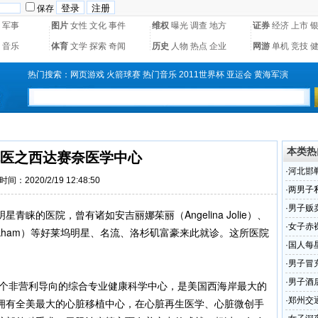
保存
军事
图片
女性
文化
事件
维权
曝光
调查
地方
证券
经济
上市
音乐
体育
文学
探索
奇闻
历史
人物
热点
企业
网游
单机
竞技
热门搜索：
网页游戏
火箭球赛
热门音乐
2011世界杯
亚运会
黄海军演
本类热
医之西达赛奈医学中心
·
河北邯
时间：2020/2/19 12:48:50
·
两男子
·
男子贩
睐的医院，曾有诸如安吉丽娜茱丽（Angelina Jolie）、
·
女子赤
eckham）等好莱坞明星、名流、洛杉矶富豪来此就诊。这所医院
(图)
·
国人每
。
蔓延
·
男子冒
·
男子酒
一个非营利导向的综合专业健康科学中心，是美国西海岸最大的
·
郑州交
拥有全美最大的心脏移植中心，在心脏再生医学、心脏微创手