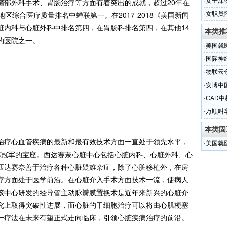
脑部外科手术、胃肠治疗等方面有着突出的成就，超过20年在
·
女子深
区综合医疗质量排名中蝉联第一。在2017-2018《美国新闻
·
女职员
脏内科与心脏外科中排名第四，在胃肠科排名第四，在其他14
本类推
的医院之一。
·
美国就
·
国际神
·
物联云
论坛
·
安博中
的风采
·
CAD
·
万顺叫
服务点
本类固
治疗心血管疾病的最新和最有效技术方面一直处于领先水平，
·
美国就
率冠军的宝座。西达赛奈心脏中心包括心脏内科、心脏外科、心
西达赛奈善于治疗各种心脏疑难杂症，除了心脏移植外，在房
疗方面处于医学前沿。在心脏介入手术方面技术一流，使病人
该中心研发的经导管主动脉瓣膜置换术是近年来新兴的心脏介
究上取得突破性进展，而心脏的干细胞治疗可以将由心肌梗塞
这一疗法在未来有望正式走向临床，引领心脏疾病治疗的前沿。