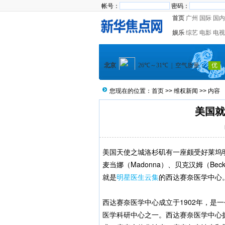
帐号：
密码：
首页
广州
国际
国内
娱乐
综艺
电影
电视
您现在的位置：
首页
>>
维权新闻
>> 内容
美国就
美国天使之城洛杉矶有一座颇受好莱坞明星青
麦当娜（Madonna）、贝克汉姆（B
就是
明星医生云集
的西达赛奈医学中心
西达赛奈医学中心成立于1902年，是
医学科研中心之一。西达赛奈医学中心