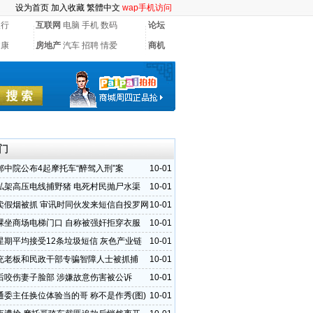
设为首页
加入收藏
繁體中文
wap手机访问
银行
互联网
电脑
手机
数码
论坛
健康
房地产
汽车
招聘
情爱
商机
门
郸中院公布4起摩托车“醉驾入刑”案
10-01
私架高压电线捕野猪 电死村民抛尸水渠
10-01
卖假烟被抓 审讯时同伙发来短信自投罗网
10-01
裸坐商场电梯门口 自称被强奸拒穿衣服
10-01
星期平均接受12条垃圾短信 灰色产业链
10-01
充老板和民政干部专骗智障人士被抓捕
10-01
后咬伤妻子脸部 涉嫌故意伤害被公诉
10-01
通委主任换位体验当的哥 称不是作秀(图)
10-01