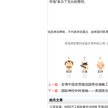
市场"表示了充分的赞同。
信息来自网络，不代表本站观点，如有疑问联
请选择您看到这篇文章时的心情: 
0
0
0
惊讶
欠揍
支持
上一篇：
安博中国东莞物流园带你领略
下一篇：
国际神经外科领袖——美国医生
相关文章
·
江苏盐城：6400万工程款被非法转移 亭湖法