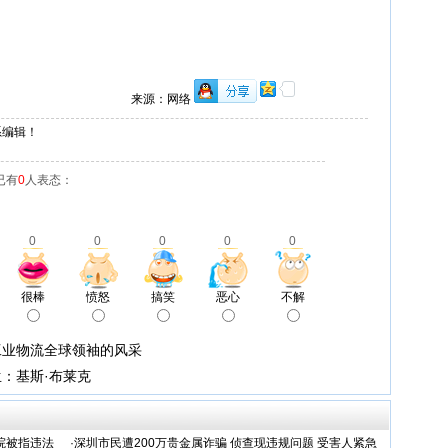
来源：网络
系编辑！
已有
0
人表态：
0
0
0
0
0
很棒
愤怒
搞笑
恶心
不解
工业物流全球领袖的风采
：基斯·布莱克
院被指违法
·
深圳市民遭200万贵金属诈骗 侦查现违规问题 受害人紧急