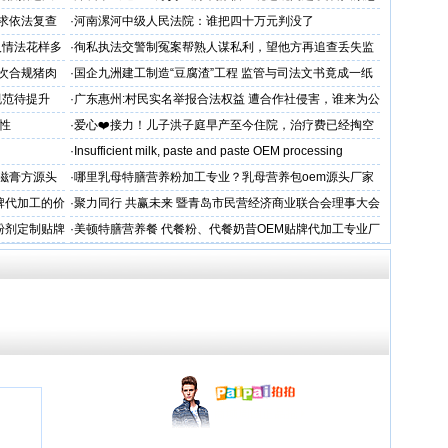
呼吁督办纠偏
跪求依法复查
·
河南漯河中级人民法院：谁把四十万元判没了
人情法花样多
·
徇私执法交警制冤案帮熟人谋私利，望他方再追查丢失监
控还我清白
次合规猪肉
·
国企九洲建工制造“豆腐渣”工程 监管与司法文书竟成一纸
空文
规范待提升
·
广东惠州:村民实名举报合法权益 遭合作社侵害，谁来为公
平兜底？
性
·
爱心❤️接力！儿子洪子庭早产至今住院，治疗费已经掏空
家庭，恳请好心人帮助！
·
Insufficient milk, paste and paste OEM processing
滋膏方源头
·
哪里乳母特膳营养粉加工专业？乳母营养包oem源头厂家
牌代加工的价
·
聚力同行 共赢未来 暨青岛市民营经济商业联合会理事大会
粉剂定制贴牌
·
美顿特膳营养餐 代餐粉、代餐奶昔OEM贴牌代加工专业厂
家