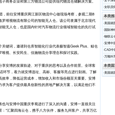
电子商务企业和第三方物流公司提供现代物流仓储解决方案。
·
女子深
·
女职员
带领考察团，前往安博重庆两江新区物流中心做现场考察，参观二期8
本类推
格罗维视物流有限公司的智能无人仓。该公司隶属于北京现代
·
美国就
智能无人仓，也是国内针对汽车物流行业领域智能仓的先行试
·
国际神
·
物联云
论坛
·
安博中
键词，邀请到仓库智能化行业代表极智嘉Geek Plus、鲸仓
的风采
·
CAD
罗唯视、长安民生、佳施物流分享理念和探讨实践。
·
万顺叫
服务点
分享安博的发展轨迹、对于重庆的思考以及合作前景。全球客
本类固
g 在对话环节，着力就安博选址、高标、客服等亮点进行刻画。了解
·
美国就
高效率，降低运营成本，增加收入和市场份额至关重要。安博
力求为客户提供最具创新性的房地产解决方案，以满足他们不
将也与安博中国重庆李蜀进行了深入的沟通，安博一直很关注
景："汇聚四海云仓，携手八方伙伴，服务九州客户，共享万亿