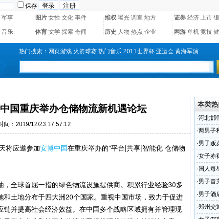
保存
军事
图片
女性
文化
事件
维权
曝光
调查
地方
证券
经济
上市
音乐
体育
文学
探索
奇闻
历史
人物
热点
企业
网游
单机
竞技
热门搜索：
网页游戏
火箭球赛
热门音乐
2011世界杯
亚运会
黄海军演
本类热
中国重庆举办仓储物流新机遇论坛
·
河北邯
时间：2019/12/23 17:57:12
·
两男子
·
男子贩
黄天将应邀参加
安博中国
在重庆举办的"平台|共享|智能化 仓储物
·
女子赤
(图)
·
国人每
蔓延
·
男子冒
袖，全球首屈一指的绿色物流设施提供商。积累行业经验30多
·
男子酒
施和土地分布于四大洲20个国家。重视中国市场，致力于促进
·
郑州交
应链并提高社会经济效益。在中国多个战略区域拥有并管理现