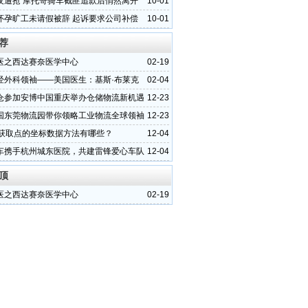
夜遭抢 摩托哥骑车截匪追款后悄然离开
10-01
怀孕旷工未请假被辞 起诉要求公司补偿
10-01
荐
医之西达赛奈医学中心
02-19
经外科领袖——美国医生：基斯·布莱克
02-04
仓参加安博中国重庆举办仓储物流新机遇
12-23
国东莞物流园带你领略工业物流全球领袖
12-23
中获取点的坐标数据方法有哪些？
12-04
车携手杭州城东医院，共建雷锋爱心车队
12-04
顶
医之西达赛奈医学中心
02-19