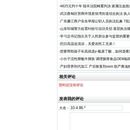
后拒不纠错
·
4825元判十年 陆丰法院畸重判决 家属泣血
·
武汉蔡甸区营商环境差张湾街道综合执法 执
沦为恶意竞争的工具
·
广东廉江商户实名举报公职人员执法乱象 7批
遭违法查扣 市场垄断与利益输送疑云重重
·
山东邹城警方处置纠纷引信访关切 基层执法
·
学习总书记指出关于人民群众参与监督的重要
·
烈日高温送清凉，关爱农民工兄弟！
·
想要帮助孩子长高就选γ-氨基丁酸，如何选膏
工厂？
·
小分子活性脾氨牛脾肽 调理肠胃食品OEM贴
格
·
产妇营养剂代加工 产后恢复剂oem 助产膏滋
厂
相关评论
暂时还没有评论
发表我的评论
大名：