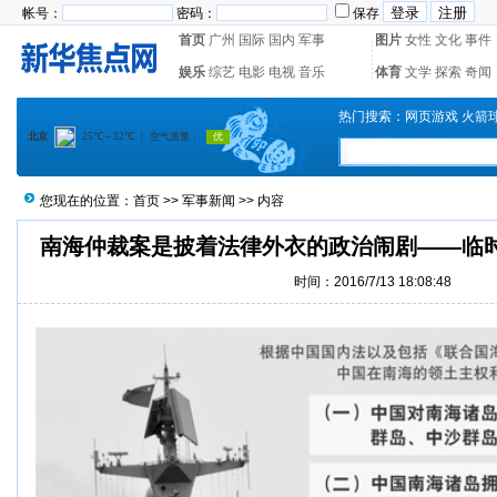
帐号：
密码：
保存
首页
广州
国际
国内
军事
图片
女性
文化
事件
娱乐
综艺
电影
电视
音乐
体育
文学
探索
奇闻
热门搜索：
网页游戏
火箭
您现在的位置：
首页
>>
军事新闻
>> 内容
南海仲裁案是披着法律外衣的政治闹剧——临
时间：2016/7/13 18:08:48