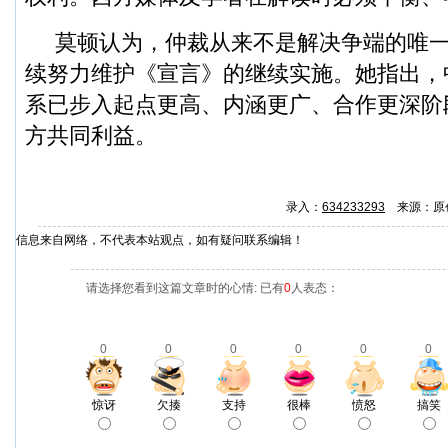
莫顿认为，仲裁从来不是解决争端的唯
续努力维护《宣言》的继续实施。她指出，
系已步入起点更高、内涵更广、合作更深阶
方共同利益。
录入：
634233293
来源：原
信息来自网络，不代表本站观点，如有疑问联系编辑！
请选择您看到这篇文章时的心情: 已有
0
人表态：
0
0
0
0
0
0
惊讶
欠揍
支持
很棒
愤怒
搞笑