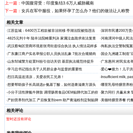
上一篇：
中国腹背受：印度集结3.6万人威胁藏南
下一篇：
女兵在军中服役，如果怀孕了怎么办？他们的做法让人称赞
相关文章
·
江苏盐城：6400万工程款被非法转移 亭湖法院被指违法
·
深圳市民遭200万
后拒不纠错
呼吁督办纠偏
·
4825元判十年 陆丰法院畸重判决 家属泣血跪求依法复查
·
河南漯河中级人民法
·
武汉蔡甸区营商环境差张湾街道综合执法 执人情法花样多
·
徇私执法交警制冤案
沦为恶意竞争的工具
控还我清白
·
广东廉江商户实名举报公职人员执法乱象 7批次合规猪肉
·
国企九洲建工制造“
遭违法查扣 市场垄断与利益输送疑云重重
空文
·
山东邹城警方处置纠纷引信访关切 基层执法规范待提升
·
广东惠州:村民实名
平兜底？
·
学习总书记指出关于人民群众参与监督的重要性
·
爱心❤️接力！儿子
家庭，恳请好心人帮
·
烈日高温送清凉，关爱农民工兄弟！
·
Insufficient milk, 
·
想要帮助孩子长高就选γ-氨基丁酸，如何选膏滋膏方源头
·
哪里乳母特膳营养粉
工厂？
·
小分子活性脾氨牛脾肽 调理肠胃食品OEM贴牌代加工的价
·
聚力同行 共赢未来
格
·
产妇营养剂代加工 产后恢复剂oem 助产膏滋粉剂定制贴牌
·
美顿特膳营养餐 代
厂
家
相关评论
暂时还没有评论