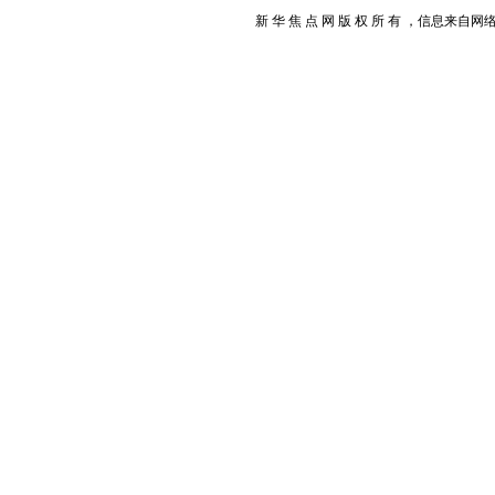
新 华 焦 点 网 版 权 所 有 ，信息来自