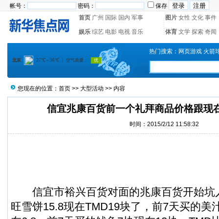
帐号：
密码：
保存
首页
广州
国际
国内
军事
图片
女性
文化
事件
娱乐
综艺
电影
电视
音乐
体育
文学
探索
奇闻
热门搜索：
网页游戏
火箭
您现在的位置：
首页
>>
大型活动
>> 内容
信宜兆康百货前一个礼拜商品价格跟现
时间：2015/2/12 11:58:32
信宜市
裕兴百货对面的兆康百货开始坑
旺雪饼15.8现在TMD19块了，前7天买的美