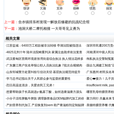
惊讶
欠揍
支持
很棒
愤怒
搞笑
上一篇：
合水镇排东村发现一解放后修建的抗战纪念馆
下一篇：
池洞大桥二摩托相撞 一大哥哥见义勇为
相关文章
·
江苏盐城：6400万工程款被非法转移 亭湖法院被指违法
·
深圳市民遭200万
后拒不纠错
呼吁督办纠偏
·
4825元判十年 陆丰法院畸重判决 家属泣血跪求依法复查
·
河南漯河中级人民法
·
武汉蔡甸区营商环境差张湾街道综合执法 执人情法花样多
·
徇私执法交警制冤案
沦为恶意竞争的工具
控还我清白
·
广东廉江商户实名举报公职人员执法乱象 7批次合规猪肉
·
国企九洲建工制造“
遭违法查扣 市场垄断与利益输送疑云重重
空文
·
山东邹城警方处置纠纷引信访关切 基层执法规范待提升
·
广东惠州:村民实名
平兜底？
·
学习总书记指出关于人民群众参与监督的重要性
·
爱心❤️接力！儿子
家庭，恳请好心人帮
·
烈日高温送清凉，关爱农民工兄弟！
·
Insufficient milk, 
·
想要帮助孩子长高就选γ-氨基丁酸，如何选膏滋膏方源头
·
哪里乳母特膳营养粉
工厂？
·
小分子活性脾氨牛脾肽 调理肠胃食品OEM贴牌代加工的价
·
聚力同行 共赢未来
格
·
产妇营养剂代加工 产后恢复剂oem 助产膏滋粉剂定制贴牌
·
美顿特膳营养餐 代
厂
家