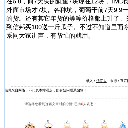
在6.8，前7天买的鱿鱼7块现在12块，TM
外面市场才7块。各种坑，葡萄干前7天9.9一
的货。还有其它年货的等等价格都上升了。
到信邦买100送一斤瓜子。不过不知道里面
系同大家讲声，有帮忙的就用。
录入：
信宜人
来源：互联
信息来自网络，不代表本站观点，如有疑问联系编辑！
请选择您看到这篇文章时的心情: 已有
0
人表态：
0
0
0
0
0
0