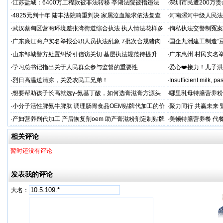
·
江苏盐城：6400万工程款被非法转移 亭湖法院被指违法
·
深圳市民遭200万
后拒不纠错
呼吁督办纠偏
·
4825元判十年 陆丰法院畸重判决 家属泣血跪求依法复查
·
河南漯河中级人民法
·
武汉蔡甸区营商环境差张湾街道综合执法 执人情法花样多
·
徇私执法交警制冤案
沦为恶意竞争的工具
控还我清白
·
广东廉江商户实名举报公职人员执法乱象 7批次合规猪肉
·
国企九洲建工制造“
遭违法查扣 市场垄断与利益输送疑云重重
空文
·
山东邹城警方处置纠纷引信访关切 基层执法规范待提升
·
广东惠州:村民实名
平兜底？
·
学习总书记指出关于人民群众参与监督的重要性
·
爱心❤️接力！儿子
家庭，恳请好心人帮
·
烈日高温送清凉，关爱农民工兄弟！
·
Insufficient milk, 
·
想要帮助孩子长高就选γ-氨基丁酸，如何选膏滋膏方源头
·
哪里乳母特膳营养粉
工厂？
·
小分子活性脾氨牛脾肽 调理肠胃食品OEM贴牌代加工的价
·
聚力同行 共赢未来
格
·
产妇营养剂代加工 产后恢复剂oem 助产膏滋粉剂定制贴牌
·
美顿特膳营养餐 代
厂
家
相关评论
暂时还没有评论
发表我的评论
大名：