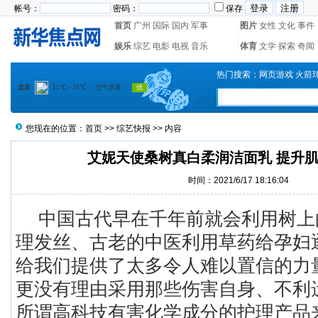
帐号：
密码：
保存
首页
广州
国际
国内
军事
图片
女性
文化
事件
娱乐
综艺
电影
电视
音乐
体育
文学
探索
奇闻
热门搜索：
网页游戏
火箭
您现在的位置：
首页
>>
综艺快报
>> 内容
艾妮天使桑树真白柔润洁面乳 提升
时间：2021/6/17 18:16:04
中国古代早在千年前就会利用树上
理发丝、古老的中医利用草药给孕妇
给我们提供了太多令人难以置信的力
更没有理由采用那些伤害自身、不利
所谓高科技有害化学成分的护理产品