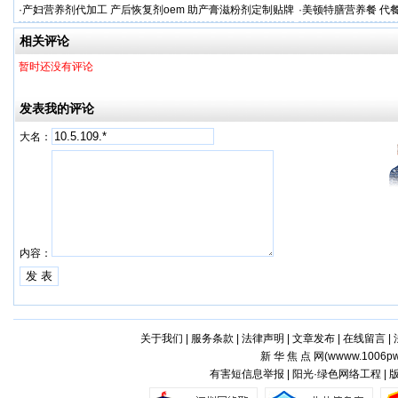
格
·
产妇营养剂代加工 产后恢复剂oem 助产膏滋粉剂定制贴牌
·
美顿特膳营养餐 代
厂
家
相关评论
暂时还没有评论
发表我的评论
大名：
内容：
关于我们
|
服务条款
|
法律声明
|
文章发布
|
在线留言
|
新 华 焦 点 网(
wwww.1006pw
有害短信息举报 | 阳光·绿色网络工程 |