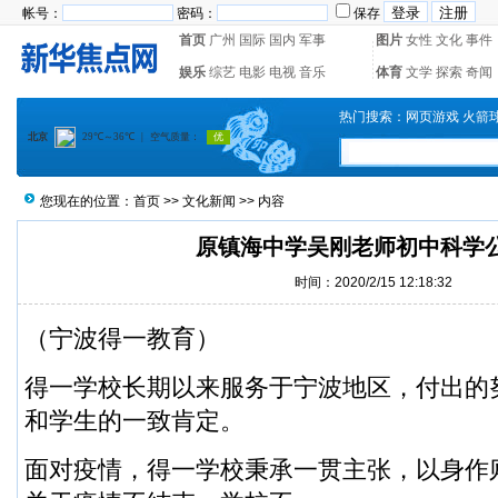
帐号：
密码：
保存
首页
广州
国际
国内
军事
图片
女性
文化
事件
娱乐
综艺
电影
电视
音乐
体育
文学
探索
奇闻
热门搜索：
网页游戏
火箭
您现在的位置：
首页
>>
文化新闻
>> 内容
原镇海中学吴刚老师初中科学
时间：2020/2/15 12:18:32
（宁波得一教育）
得一学校长期以来服务于宁波地区，付出的
和学生的一致肯定。
面对疫情，得一学校秉承一贯主张，以身作