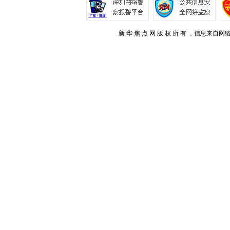
新 华 焦 点 网 版 权 所 有 ，信息来自