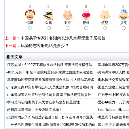
0
0
0
0
0
0
惊讶
欠揍
支持
很棒
愤怒
搞笑
上一篇：
中国易学专家排名湖南长沙风水师无量子居榜首
下一篇：
玩物得志客服电话是多少？
相关文章
·
江苏盐城：6400万工程款被非法转移 亭湖法院被指违法
·
深圳市民遭200万
后拒不纠错
呼吁督办纠偏
·
4825元判十年 陆丰法院畸重判决 家属泣血跪求依法复查
·
河南漯河中级人民法
·
武汉蔡甸区营商环境差张湾街道综合执法 执人情法花样多
·
徇私执法交警制冤案
沦为恶意竞争的工具
控还我清白
·
广东廉江商户实名举报公职人员执法乱象 7批次合规猪肉
·
国企九洲建工制造“
遭违法查扣 市场垄断与利益输送疑云重重
空文
·
山东邹城警方处置纠纷引信访关切 基层执法规范待提升
·
广东惠州:村民实名
平兜底？
·
学习总书记指出关于人民群众参与监督的重要性
·
爱心❤️接力！儿子
家庭，恳请好心人帮
·
烈日高温送清凉，关爱农民工兄弟！
·
Insufficient milk, 
·
想要帮助孩子长高就选γ-氨基丁酸，如何选膏滋膏方源头
·
哪里乳母特膳营养粉
工厂？
·
小分子活性脾氨牛脾肽 调理肠胃食品OEM贴牌代加工的价
·
聚力同行 共赢未来