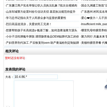
沦为恶意竞争的工具
控还我清白
·
广东廉江商户实名举报公职人员执法乱象 7批次合规猪肉
·
国企九洲建工制造“
遭违法查扣 市场垄断与利益输送疑云重重
空文
·
山东邹城警方处置纠纷引信访关切 基层执法规范待提升
·
广东惠州:村民实名
平兜底？
·
学习总书记指出关于人民群众参与监督的重要性
·
爱心❤️接力！儿子
家庭，恳请好心人帮
·
烈日高温送清凉，关爱农民工兄弟！
·
Insufficient milk, 
·
想要帮助孩子长高就选γ-氨基丁酸，如何选膏滋膏方源头
·
哪里乳母特膳营养粉
工厂？
·
小分子活性脾氨牛脾肽 调理肠胃食品OEM贴牌代加工的价
·
聚力同行 共赢未来
格
·
产妇营养剂代加工 产后恢复剂oem 助产膏滋粉剂定制贴牌
·
美顿特膳营养餐 代
厂
家
相关评论
暂时还没有评论
发表我的评论
大名：