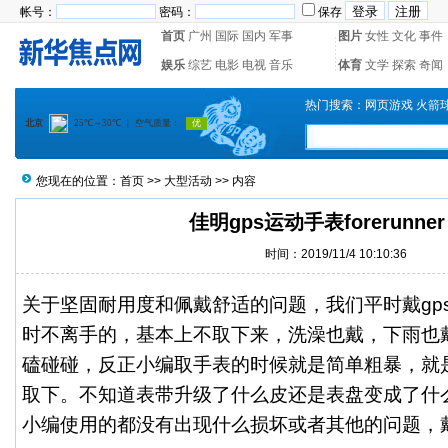
帐号：
密码：
保存
首页
广州
国际
国内
军事
图片
女性
文化
事件
娱乐
综艺
电影
电视
音乐
体育
文学
探索
奇闻
热门搜索：
网页游戏
火箭
您现在的位置：
首页
>>
大型活动
>> 内容
佳明gps运动手表forerunner 
时间：2019/11/4 10:10:36
关于坚固耐用度和佩戴舒适的问题，我们平时戴
g
时不离手的，基本上不取下来，洗澡也戴，下雨也
磕碰碰，反正小编取手表的时候就是简单粗暴，就
取下。不知道表带升级了什么皮还是表盘变成了什
小编使用的都没有出现什么损坏或者其他的问题，