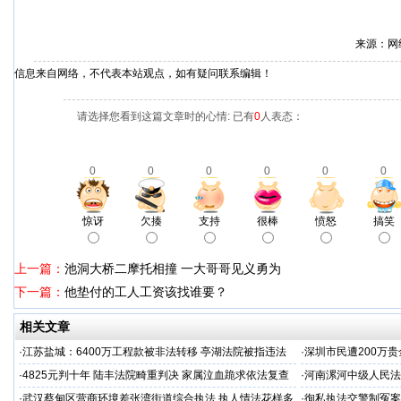
来源：网
信息来自网络，不代表本站观点，如有疑问联系编辑！
请选择您看到这篇文章时的心情: 已有
0
人表态：
0
0
0
0
0
0
惊讶
欠揍
支持
很棒
愤怒
搞笑
上一篇：
池洞大桥二摩托相撞 一大哥哥见义勇为
下一篇：
他垫付的工人工资该找谁要？
相关文章
·
江苏盐城：6400万工程款被非法转移 亭湖法院被指违法
·
深圳市民遭200万
后拒不纠错
呼吁督办纠偏
·
4825元判十年 陆丰法院畸重判决 家属泣血跪求依法复查
·
河南漯河中级人民法
·
武汉蔡甸区营商环境差张湾街道综合执法 执人情法花样多
·
徇私执法交警制冤案