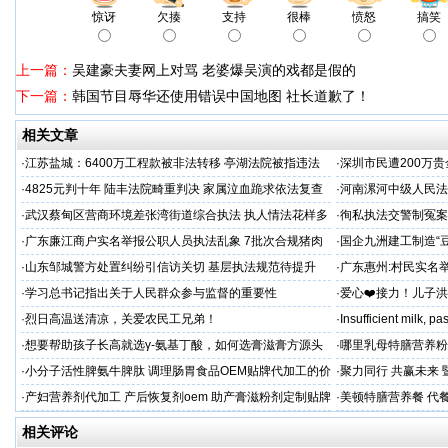
惊讶
欠揍
支持
很棒
愤怒
搞笑
上一篇：
吴建豪夫妻网上对骂 老婆爆吴演的戏都是假的
下一篇：
韩国节目辱华还使用错误中国地图 社长道歉了！
相关文章
·
江苏盐城：6400万工程款被非法转移 亭湖法院被指违法
·
深圳市民遭200万
后拒不纠错
呼吁督办纠偏
·
4825元判十年 陆丰法院畸重判决 家属泣血跪求依法复查
·
河南漯河中级人民法
·
武汉蔡甸区营商环境差张湾街道综合执法 执人情法花样多
·
徇私执法交警制冤案
沦为恶意竞争的工具
控还我清白
·
广东廉江商户实名举报公职人员执法乱象 7批次合规猪肉
·
国企九洲建工制造“
遭违法查扣 市场垄断与利益输送疑云重重
空文
·
山东邹城警方处置纠纷引信访关切 基层执法规范待提升
·
广东惠州:村民实名
平兜底？
·
学习总书记指出关于人民群众参与监督的重要性
·
爱心❤️接力！儿子
家庭，恳请好心人帮
·
烈日高温送清凉，关爱农民工兄弟！
·
Insufficient milk, 
·
想要帮助孩子长高就选γ-氨基丁酸，如何选膏滋膏方源头
·
哪里乳母特膳营养粉
工厂？
·
小分子活性脾氨牛脾肽 调理肠胃食品OEM贴牌代加工的价
·
聚力同行 共赢未来
格
·
产妇营养剂代加工 产后恢复剂oem 助产膏滋粉剂定制贴牌
·
美顿特膳营养餐 代
厂
家
相关评论