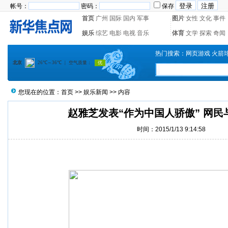
帐号：
密码：
保存
首页
广州
国际
国内
军事
图片
女性
文化
事件
娱乐
综艺
电影
电视
音乐
体育
文学
探索
奇闻
热门搜索：
网页游戏
火箭
您现在的位置：
首页
>>
娱乐新闻
>> 内容
赵雅芝发表“作为中国人骄傲” 网民
时间：2015/1/13 9:14:58