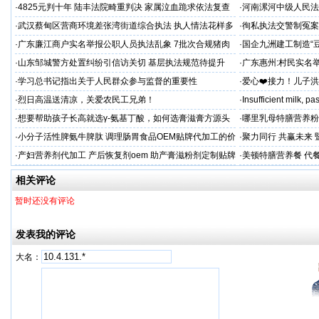
后拒不纠错
呼吁督办纠偏
·
4825元判十年 陆丰法院畸重判决 家属泣血跪求依法复查
·
河南漯河中级人民法
·
武汉蔡甸区营商环境差张湾街道综合执法 执人情法花样多
·
徇私执法交警制冤案
沦为恶意竞争的工具
控还我清白
·
广东廉江商户实名举报公职人员执法乱象 7批次合规猪肉
·
国企九洲建工制造“
遭违法查扣 市场垄断与利益输送疑云重重
空文
·
山东邹城警方处置纠纷引信访关切 基层执法规范待提升
·
广东惠州:村民实名
平兜底？
·
学习总书记指出关于人民群众参与监督的重要性
·
爱心❤️接力！儿子
家庭，恳请好心人帮
·
烈日高温送清凉，关爱农民工兄弟！
·
Insufficient milk, 
·
想要帮助孩子长高就选γ-氨基丁酸，如何选膏滋膏方源头
·
哪里乳母特膳营养粉
工厂？
·
小分子活性脾氨牛脾肽 调理肠胃食品OEM贴牌代加工的价
·
聚力同行 共赢未来
格
·
产妇营养剂代加工 产后恢复剂oem 助产膏滋粉剂定制贴牌
·
美顿特膳营养餐 代
厂
家
相关评论
暂时还没有评论
发表我的评论
大名：