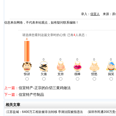
录入：
信宜人
来源：原
信息来自网络，不代表本站观点，如有疑问联系编辑！
请选择您看到这篇文章时的心情: 已有
4
人表态：
4
0
0
0
0
0
惊讶
欠揍
支持
很棒
愤怒
搞笑
上一篇：
信宜特产-正宗的白切三黄鸡做法
下一篇：
信宜特产竹制品
相关文章
·
江苏盐城：6400万工程款被非法转移 亭湖法院被指违法
·
深圳市民遭200万