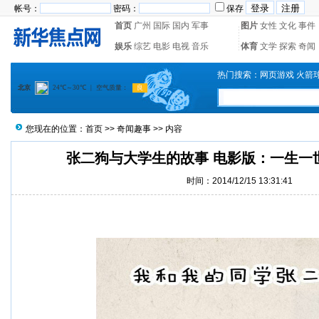
帐号：
密码：
保存
首页
广州
国际
国内
军事
图片
女性
文化
事件
娱乐
综艺
电影
电视
音乐
体育
文学
探索
奇闻
热门搜索：
网页游戏
火箭
您现在的位置：
首页
>>
奇闻趣事
>> 内容
张二狗与大学生的故事 电影版：一生一
时间：2014/12/15 13:31:41