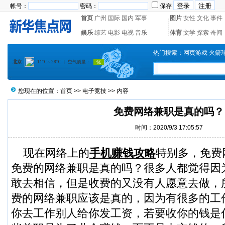
帐号：
密码：
保存
首页
广州
国际
国内
军事
图片
女性
文化
事件
娱乐
综艺
电影
电视
音乐
体育
文学
探索
奇闻
热门搜索：
网页游戏
火箭
您现在的位置：
首页
>>
电子竞技
>> 内容
免费网络兼职是真的吗？
时间：2020/9/3 17:05:57
现在网络上的
手机赚钱攻略
特别多，免费
免费的网络兼职是真的吗？很多人都觉得因
敢去相信，但是收费的又没有人愿意去做，
费的网络兼职应该是真的，因为有很多的工
你去工作别人给你发工资，若要收你的钱是