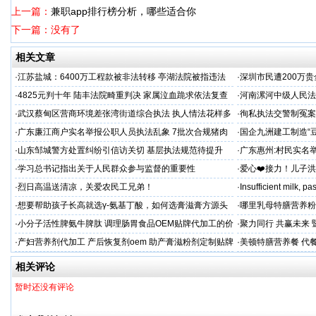
上一篇：
兼职app排行榜分析，哪些适合你
下一篇：没有了
相关文章
·
江苏盐城：6400万工程款被非法转移 亭湖法院被指违法
·
深圳市民遭200万
后拒不纠错
呼吁督办纠偏
·
4825元判十年 陆丰法院畸重判决 家属泣血跪求依法复查
·
河南漯河中级人民法
·
武汉蔡甸区营商环境差张湾街道综合执法 执人情法花样多
·
徇私执法交警制冤案
沦为恶意竞争的工具
控还我清白
·
广东廉江商户实名举报公职人员执法乱象 7批次合规猪肉
·
国企九洲建工制造“
遭违法查扣 市场垄断与利益输送疑云重重
空文
·
山东邹城警方处置纠纷引信访关切 基层执法规范待提升
·
广东惠州:村民实名
平兜底？
·
学习总书记指出关于人民群众参与监督的重要性
·
爱心❤️接力！儿子
家庭，恳请好心人帮
·
烈日高温送清凉，关爱农民工兄弟！
·
Insufficient milk, 
·
想要帮助孩子长高就选γ-氨基丁酸，如何选膏滋膏方源头
·
哪里乳母特膳营养粉
工厂？
·
小分子活性脾氨牛脾肽 调理肠胃食品OEM贴牌代加工的价
·
聚力同行 共赢未来
格
·
产妇营养剂代加工 产后恢复剂oem 助产膏滋粉剂定制贴牌
·
美顿特膳营养餐 代
厂
家
相关评论
暂时还没有评论