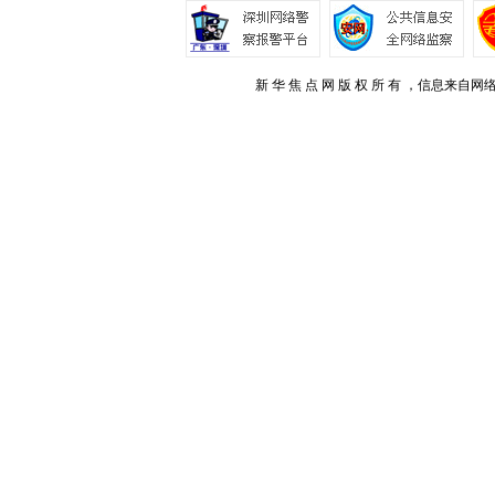
新 华 焦 点 网 版 权 所 有 ，信息来自