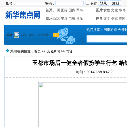
帐号：
密码：
保存
首页
广州
国际
国内
军事
图片
女性
文化
事件
娱乐
综艺
电影
电视
音乐
体育
文学
探索
奇闻
热门搜索：
网页游戏
火箭
您现在的位置：
首页
>>
茂名新闻
>> 内容
玉都市场后一健全者假扮学生行乞 给
时间：2014/12/9 8:42:29