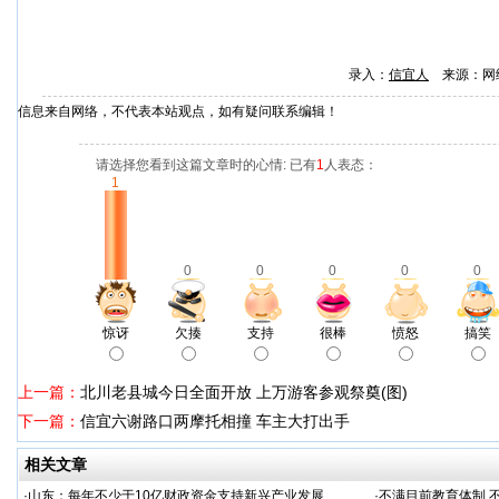
录入：
信宜人
来源：网
信息来自网络，不代表本站观点，如有疑问联系编辑！
请选择您看到这篇文章时的心情: 已有
1
人表态：
1
0
0
0
0
0
惊讶
欠揍
支持
很棒
愤怒
搞笑
上一篇：
北川老县城今日全面开放 上万游客参观祭奠(图)
下一篇：
信宜六谢路口两摩托相撞 车主大打出手
相关文章
·
山东：每年不少于10亿财政资金支持新兴产业发展
·
不满目前教育体制 