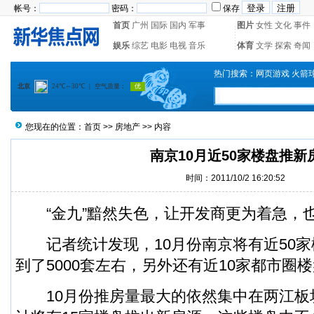
帐号：
密码：
保存
首页
广州
国际
国内
军事
图片
女性
文化
事件
娱乐
综艺
电影
电视
音乐
体育
文学
探索
奇闻
热门搜索：
网页游戏
火箭
您现在的位置：
首页
>>
房地产
>> 内容
南京10月近50家楼盘推新
时间：2011/10/2 16:20:52
“金九”黯然失色，让开发商更为着急，
记者统计发现，10月份南京将有近50家
到了5000套左右，另外还有近10家都市圈
10月份推房量最大的依然集中在两江板