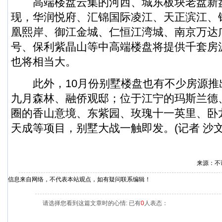
高端楼盘云集的河西、城东板块老盘新盘
现，华润悦府、汇锦国际凌江、天正滨江、
凰熙岸、御江金城、仁恒江湾城、南京万达
号、保利紫晶山等中高端楼盘将提供千套房
也将相当大。
此外，10月份别墅楼盘也有不少房源推
九月森林、融侨观邸；位于江宁的玛斯兰德
圈的香山意境、东紫园、玫瑰十一英里、卧
天成等项目，别墅大战一触即发。(记者 沙文
来源：不
信息来自网络，不代表本站观点，如有疑问联系编辑！
请选择您看到这篇文章时的心情: 已有
0
人表态：