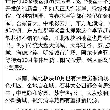
计将有15家楼盘推出新房源，这些楼盘中
开发的纯新盘，例如天正天御溪岸、绿城水
馆、保利梧桐语、青春水岸等都有希望在金
家、合家春天、中粮彩云居、东方龙湖湾、
郊小镇、东方红郡等老盘也抓紧这个季节赶
够获得不错的业绩。江北板块的楼盘也是全
出。例如传统大盘天润城、天华硅谷、威尼
城、海德北岸、明发城市广场、阿尔卡迪亚
等待着10月集体出货，阳光帝景、铭人丽岛
0套房源。
城南、城北板块10月也有大量房源涌现
色街区、金地自在城、石林大公园都会有房
中，中电颐和家园、苏宁名都汇、大发燕澜
外滩新城、银河湾卓苑都有望推新房源。