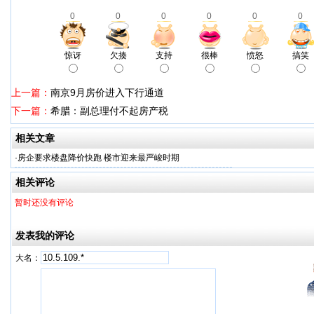
0
0
0
0
0
0
惊讶
欠揍
支持
很棒
愤怒
搞笑
上一篇：
南京9月房价进入下行通道
下一篇：
希腊：副总理付不起房产税
相关文章
·
房企要求楼盘降价快跑 楼市迎来最严峻时期
相关评论
暂时还没有评论
发表我的评论
大名：